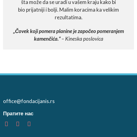
šta može da se uradi u vašem kraju kako bi
bio prijatniji i bolji. Malim koracima ka velikim
rezultatima.
„Čovek koji pomera planine je započeo pomeranjem
kamenčića.“
– Kineska poslovica
office@fondacijanis.rs
Пратите нас