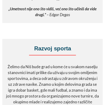
„Umetnost nije ono što vidiš, već ono što učiniš da vide
drugi.”
– Edgar Degas
Razvoj sporta
Želimo da Niš bude grad u kome će u svakom naselju
stanovnici imati prilike da uživaju u svojim omiljenim
sportovima, a deca odrastaju u zdravom okruženju i
uz zdrave navike. Znamo u kojim delovima grada se
igra dobar basket, gde mali fudbal, a znamo i da ima
još mnogo prostora da organizujemo nove turnire, da
okupimo mlade i realizujemo zajedno različite