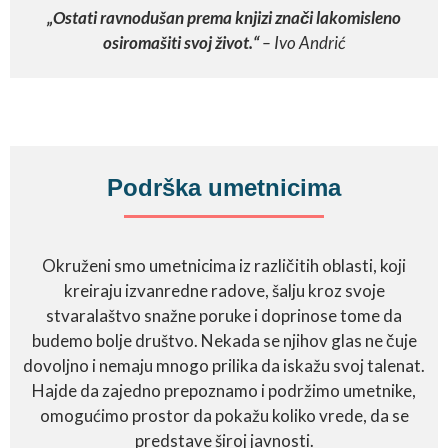
„Ostati ravnodušan prema knjizi znači lakomisleno
osiromašiti svoj život.“
– Ivo Andrić
Podrška umetnicima
Okruženi smo umetnicima iz različitih oblasti, koji
kreiraju izvanredne radove, šalju kroz svoje
stvaralaštvo snažne poruke i doprinose tome da
budemo bolje društvo. Nekada se njihov glas ne čuje
dovoljno i nemaju mnogo prilika da iskažu svoj talenat.
Hajde da zajedno prepoznamo i podržimo umetnike,
omogućimo prostor da pokažu koliko vrede, da se
predstave široj javnosti.