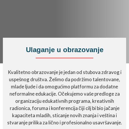
Ulaganje u obrazovanje
Kvalitetno obrazovanje je jedan od stubova zdravog i
uspešnog društva. Želimo da podržimo talentovane,
mlade ljude i da omogućimo platformu za dodatne
neformalne edukacije. Očekujemo vaše predloge za
organizaciju edukativnih programa, kreativnih
radionica, foruma i konferencija čiji cilj bi bio jačanje
kapaciteta mladih, sticanje novih znanja i veština i
stvaranje prilika za lično i profesionalno usavršavanje.