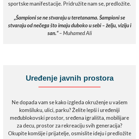
sportske manifestacije. Pridružite nam se, predložite.
„Šampioni se ne stvaraju u teretanama. Šampioni se
stvaraju od nečega što imaju duboko u sebi –
želju, viziju i
san.“
– Muhamed Ali
Uređenje javnih prostora
Ne dopada vam se kako izgleda okruženje u vašem
komšiluku, ulici, parku? Želite lepši i uređeniji
međublokovski prostor, sređena igrališta, mobilijare
za decu, prostor za rekreaciju svih generacija?
Okupite komšije i prijatelje, osmislite ideju i predložite