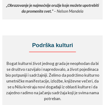
„Obrazovanje je najmoćnije oružje koje možete upotrebiti
da promenite svet.“
– Nelson Mandela
Podrška kulturi
Bogat kulturni život jednog grada je neophodan da bi
se društvo razvijalo i napredovalo, a život pojedinaca
bio potpuniji i sadržajniji. Želimo da podržimo kulturno
umetničke manifestacije, izložbe, književne večeri, da
se u Nišu kreiraju novi događaji iz oblasti kulture i da
zajedno radimo na jačanju sadržaja koji je svima nama
potreban.