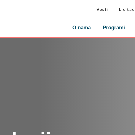
Vesti
Licitac
O nama
Programi