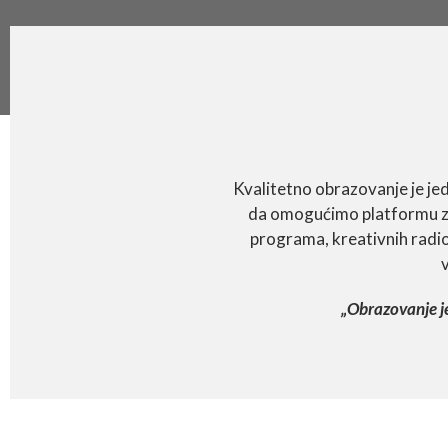
Kvalitetno obrazovanje je je
da omogućimo platformu za
programa, kreativnih radioni
v
„Obrazovanje je