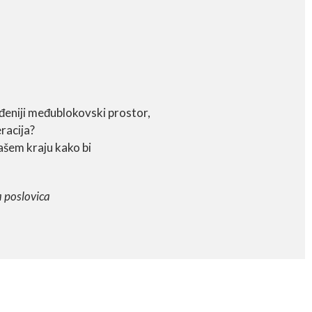
eđeniji međublokovski prostor,
eracija?
vašem kraju kako bi
 poslovica