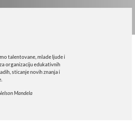
mo talentovane, mlade ljude i
a organizaciju edukativnih
adih, sticanje novih znanja i
e.
Nelson Mandela