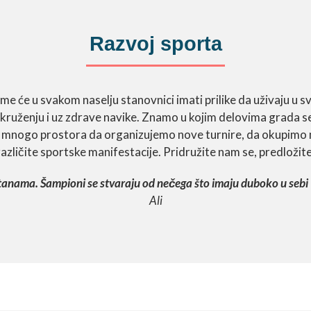
Razvoj sporta
e će u svakom naselju stanovnici imati prilike da uživaju u 
ruženju i uz zdrave navike. Znamo u kojim delovima grada se
oš mnogo prostora da organizujemo nove turnire, da okupimo 
različite sportske manifestacije. Pridružite nam se, predložite
etanama. Šampioni se stvaraju od nečega što imaju duboko u sebi
Ali