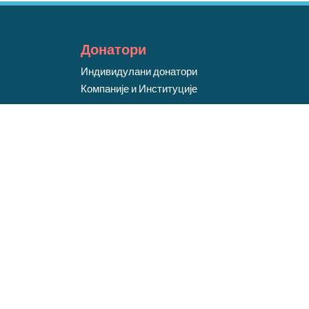
Донатори
Индивидулани донатори
Компаније и Институције
Подржи нас
Licitacije
Politika Privatnosti
Ћирилица