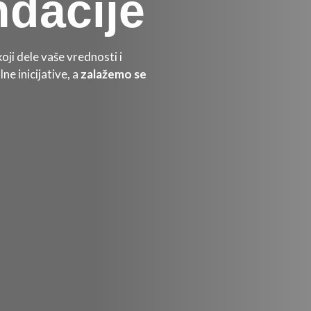
dacije
oji dele vaše vrednosti i
e inicijative, a
zalažemo se