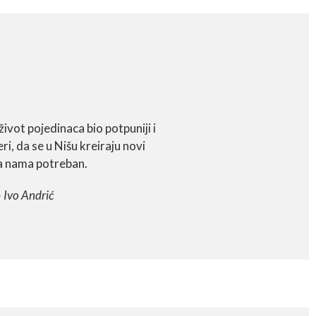
ivot pojedinaca bio potpuniji i
i, da se u Nišu kreiraju novi
ima nama potreban.
 Ivo Andrić