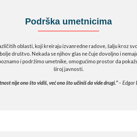
Podrška umetnicima
ličitih oblasti, koji kreiraju izvanredne radove, šalju kroz s
olje društvo. Nekada se njihov glas ne čuje dovoljno i nemaju
epoznamo i podržimo umetnike, omogućimo prostor da pokažu 
široj javnosti.
ost nije ono što vidiš, već ono što učiniš da vide drugi.”
– Edgar