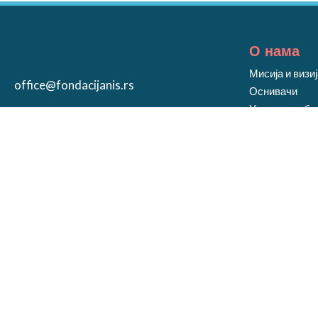
О нама
Мисија и визи
office@fondacijanis.rs
Оснивачи
Управни одбо
Пратите нас
Контакт
ПОДРЖИ НАС
Мултимед
Видео матери
Галерија
Локална Фондација Ниш© 2020 | Сва права задржана. Дизајнирао