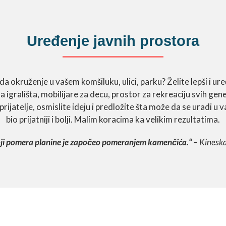
Uređenje javnih prostora
 okruženje u vašem komšiluku, ulici, parku? Želite lepši i ur
 igrališta, mobilijare za decu, prostor za rekreaciju svih gen
prijatelje, osmislite ideju i predložite šta može da se uradi u 
bio prijatniji i bolji. Malim koracima ka velikim rezultatima.
ji pomera planine je započeo pomeranjem kamenčića.“
– Kineska