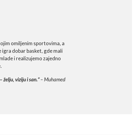
svojim omiljenim sportovima, a
 igra dobar basket, gde mali
mlade i realizujemo zajedno
.
 –
želju, viziju i san.“
– Muhamed