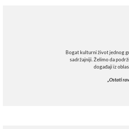
Bogat kulturni život jednog gr
sadržajniji. Želimo da podrž
događaji iz oblas
„Ostati ra