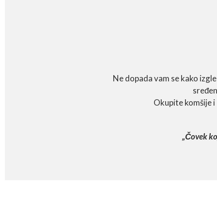
Ne dopada vam se kako izgleda
sređena
Okupite komšije i 
„Čovek ko