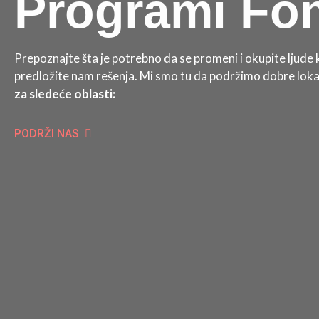
Programi Fon
Prepoznajte šta je potrebno da se promeni i okupite ljude k
predložite nam rešenja. Mi smo tu da podržimo dobre lokaln
za sledeće oblasti:
PODRŽI NAS