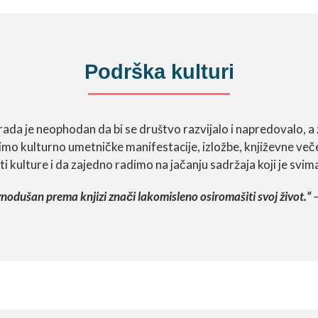
Podrška kulturi
ada je neophodan da bi se društvo razvijalo i napredovalo, a ž
imo kulturno umetničke manifestacije, izložbe, književne večer
ti kulture i da zajedno radimo na jačanju sadržaja koji je sv
vnodušan prema knjizi znači lakomisleno osiromašiti svoj život.“
–