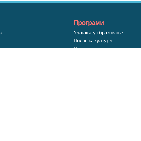
Програми
ја
Улагање у образовање
Подршка култури
р
Подршка уметницима
Развој спорта
Уређење јавног простора
ија
јал
Mdesign Web