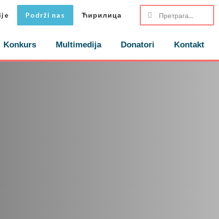
ije
Podrži nas
Ћирилица
Konkurs
Multimedija
Donatori
Kontakt