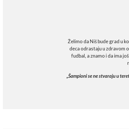
Želimo da Niš bude grad u kom
deca odrastaju u zdravom ok
fudbal, a znamo i da ima j
„Šampioni se ne stvaraju u ter