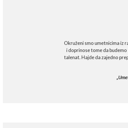
Okruženi smo umetnicima iz raz
i doprinose tome da budemo b
talenat. Hajde da zajedno pr
„Umetn