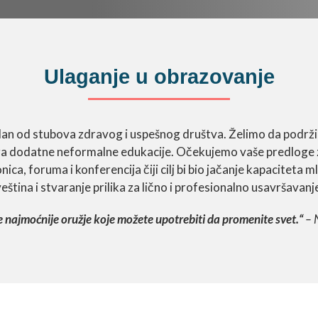
Ulaganje u obrazovanje
dan od stubova zdravog i uspešnog društva. Želimo da podrži
 dodatne neformalne edukacije. Očekujemo vaše predloge z
ca, foruma i konferencija čiji cilj bi bio jačanje kapaciteta ml
eština i stvaranje prilika za lično i profesionalno usavršavanj
 najmoćnije oružje koje možete upotrebiti da promenite svet.“
– 