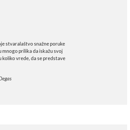
voje stvaralaštvo snažne poruke
 mnogo prilika da iskažu svoj
koliko vrede, da se predstave
 Degas