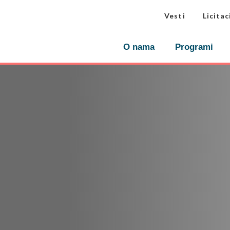
Vesti
Licitac
O nama
Programi