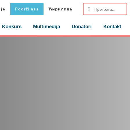
ije
Podrži nas
Ћирилица
Konkurs
Multimedija
Donatori
Kontakt