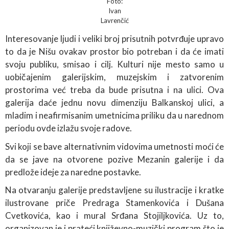
Foto:
Ivan
Lavrenčić
Interesovanje ljudi i veliki broj prisutnih potvrđuje upravo
to da je Nišu ovakav prostor bio potreban i da će imati
svoju publiku, smisao i cilj. Kulturi nije mesto samo u
uobičajenim galerijskim, muzejskim i zatvorenim
prostorima već treba da bude prisutna i na ulici. Ova
galerija daće jednu novu dimenziju Balkanskoj ulici, a
mladim i neafirmisanim umetnicima priliku da u narednom
periodu ovde izlažu svoje radove.
Svi koji se bave alternativnim vidovima umetnosti moći će
da se jave na otvorene pozive Mezanin galerije i da
predlože ideje za naredne postavke.
Na otvaranju galerije predstavljene su ilustracije i kratke
ilustrovane priče Predraga Stamenkovića i Dušana
Cvetkovića, kao i mural Srđana Stojiljkovića. Uz to,
organizovan je i prateći književno-muzički program što je