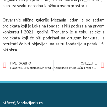
plan i za svaku narednu izložbu u ovom prostoru.
Otvaranje ulične galerije Mezanin jedan je od sedam
projekata koji je Lokalna fondacija Niš podržala na prvom
konkursu i 2021. godini. Trenutno je u toku selekcija
projekata koji će biti podržani na drugom konkursu, a
rezultati će biti objavljeni na sajtu fondacije u petak 15.
oktobra.
ПРЕТХОДНО
СЛЕДЕЋЕ
Na adresu LFN stiglo još 34 predloga za bolji Niš
Kompilacija grupe Lačni Franz na licitaciji LFN
office@fondacijanis.rs