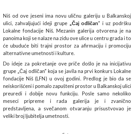
Niš od ove jeseni ima novu uličnu galeriju u Balkanskoj
ulici, zahvaljujući ideji grupe
„Čaj odličan
“ i uz podršku
Lokalne fondacije Niš. Mezanin galerija otvorena je na
panoima koji se nalaze na zidu ove ulice u centru grada i to
će ubuduće biti trajni prostor za afirmaciju i promociju
alternativne umetnosti i kulture.
Do ideje za pokretanje ove priče došlo je na inicijativu
grupe „Čaj odličan“ koja se javila na prvi konkurs Lokalne
fondacije Niš (LFN) u ovoj godini. Predlog je bio da se
neiskorišćeni i pomalo zapušteni prostor u Balkanskoj ulici
preuredi i dobije novu funkciju. Posle samo nekoliko
meseci pripreme i rada galerija je i zvanično
predstavljena, a svečanom otvaranju prisustvovao je
veliki broj ljubitelja umetnosti.