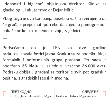
udobnosti i higijene” objašnjava direktor Klinike za
ginekologiju i akušerstvo dr Dejan Mitić.
Zbog toga je ova kampanja posebno važna i verujemo da
će građani prepoznati potrebu da zajedno pomognemo i
pokažemo koliko brinemo o svojoj zajednici.
***
Podsećamo da je LFN za
dve godine
rada
realizovala
četiri javna Konkursa
za podršku ideja
formalnih i neformalnih grupa građana. Do sada je
podržano
35 ideja
i u zajednicu vraćeno
36.000 evra
.
Podršku dobijaju građani sa teritorije svih pet gradskih
opština, iz gradskih i seoskih sredina.
ПРЕТХОДНО
СЛЕДЕЋЕ
Izložba „Novi talas u Nišu, 40 godina posle”
Novi talas u Nišu – 40 godina kasnije