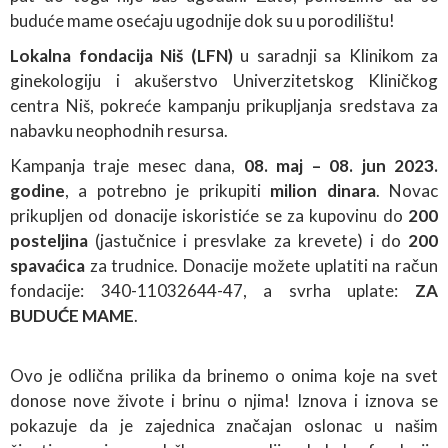
buduće mame osećaju ugodnije dok su u porodilištu!
Lokalna fondacija Niš
(LFN)
u saradnji sa Klinikom za
ginekologiju i akušerstvo Univerzitetskog Kliničkog
centra Niš, pokreće kampanju prikupljanja sredstava za
nabavku neophodnih resursa.
Kampanja traje mesec dana,
08. maj – 08. jun 2023.
godine
, a potrebno je prikupiti
milion dinara
. Novac
prikupljen od donacije iskoristiće se za kupovinu do
200
posteljina
(jastučnice i presvlake za krevete) i do
200
spavaćica
za trudnice. Donacije možete uplatiti na račun
fondacije: 340-11032644-47, a svrha uplate:
ZA
BUDUĆE MAME
.
Ovo je odlična prilika da brinemo o onima koje na svet
donose nove živote i brinu o njima! Iznova i iznova se
pokazuje da je zajednica značajan oslonac u našim