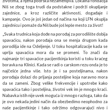
životima, a njena podrška nezamenljiva. Lokalna fondacija
Niš se zbog toga trudi da podstakne i podrži okupljanje
zajednice, a kroz različite aktivnosti, događaje i
kampanje. Ovo je još jedan od načina na koji LFN okuplja
zajednicu i pomaže da Niš bude još lepše mesto za život!
„Svaka trudnica koja dođe na porođaj za porodilište dobija
spavaćicu, nakon porođaja ona se menja drugom kada
porodilja ide na Odeljenje. U toku hospitalizacije kada se
uprlja spavaćica mora da se promeni. To znači da
najmanje tri spavaćice pacijentkinja koristi u toku kraćeg
boravka na Klinici. Kada se radi o carskom rezu onda je to
najčešće jedna više. Isto je i sa posteljinama, nakon
porođaja dolazi do prljanja posteljine koja naravno mora
da se zameni. Zbog velike frekvencije i upotrebe kako
spavaćica tako i posteljina, životni vek im je mnogo kraći.
Nabavka istih nije uvek moguća iz mnogo razloga, tako da
je ovo nekada jedini način da obezbedimo neophodno za
naše pacijentkinje i tako održimo odgovarajući nivo i