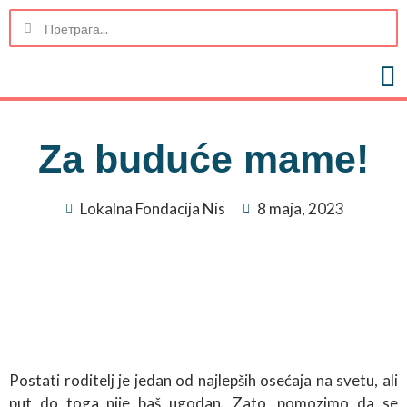
Za buduće mame!
Lokalna Fondacija Nis
8 maja, 2023
Postati roditelj je jedan od najlepših osećaja na svetu, ali
put do toga nije baš ugodan. Zato, pomozimo da se