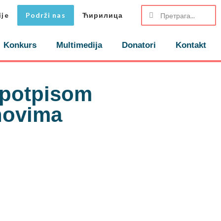
ije
Podrži nas
Ћирилица
Konkurs
Multimedija
Donatori
Kontakt
a potpisom
ihovima