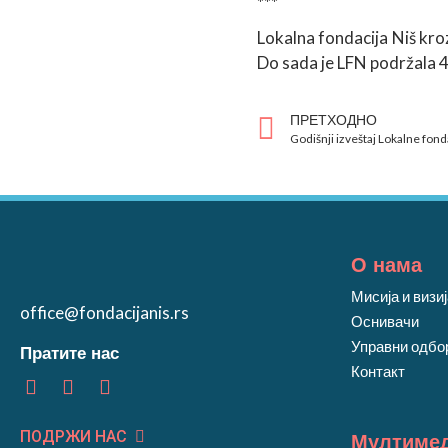
***
Lokalna fondacija Niš kroz
Do sada je LFN podržala 45 
ПРЕТХОДНО
Godišnji izveštaj Lokalne fond
О нама
Мисија и визи
office@fondacijanis.rs
Оснивачи
Управни одбо
Пратите нас
Контакт
ПОДРЖИ НАС
Мултимед