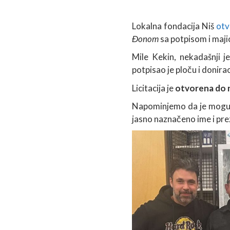
Lokalna fondacija Niš
otv
Đonom
sa potpisom i maj
Mile Kekin, nekadašnji 
potpisao je ploču i donir
Licitacija je
otvorena do ne
Napominjemo da je moguće
jasno naznačeno ime i pr