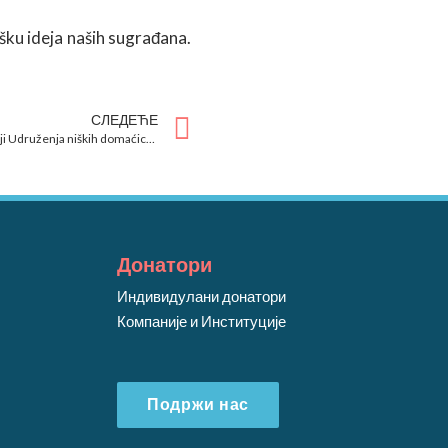
ršku ideja naših sugrađana.
СЛЕДЕЋЕ
Radionice dekupažne tehnike u organizaciji Udruženja niških domaćica i domaćina
Донатори
Индивидулани донатори
Компаније и Институције
Подржи нас