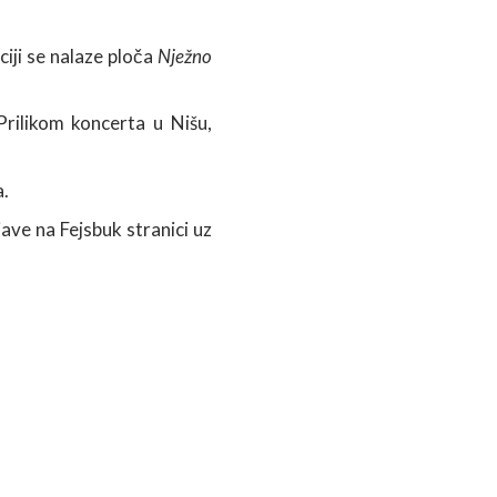
ciji se nalaze ploča
Nježno
Prilikom koncerta u Nišu,
a.
ve na Fejsbuk stranici uz