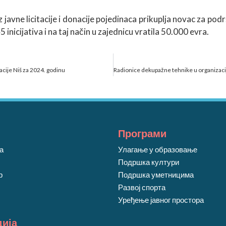
 javne licitacije i donacije pojedinaca prikuplja novac za pod
inicijativa i na taj način u zajednicu vratila 50.000 evra.
acije Niš za 2024. godinu
Програми
ја
Улагање у образовање
Подршка култури
р
Подршка уметницима
Развој спорта
Уређење јавног простора
ија