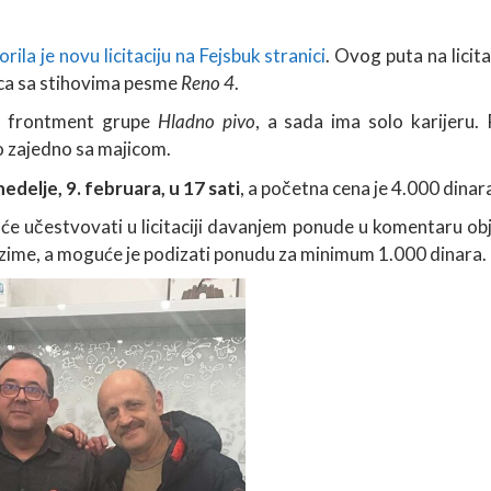
orila je novu licitaciju na Fejsbuk stranici
. Ovog puta na licita
ica sa stihovima pesme
Reno 4
.
je frontment grupe
Hladno pivo
, a sada ima solo karijeru. 
ao zajedno sa majicom.
delje, 9. februara, u 17 sati
, a početna cena je 4.000 dinar
 učestvovati u licitaciji davanjem ponude u komentaru obja
ezime, a moguće je podizati ponudu za minimum 1.000 dinara.