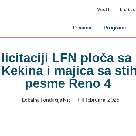
Vesti
Licitac
O nama
Programi
licitaciji LFN ploča s
 Kekina i majica sa st
pesme Reno 4
Lokalna Fondacija Nis
4 februara, 2025